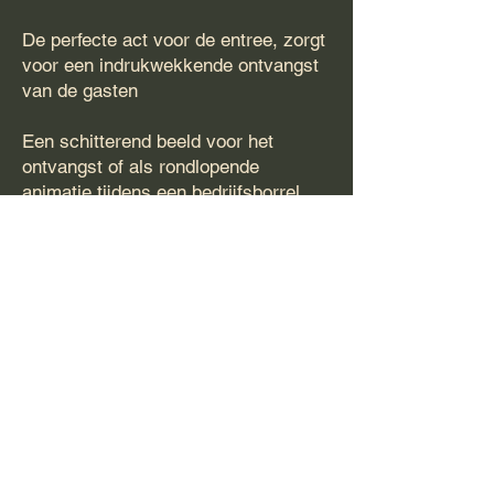
De perfecte act voor de entree, zorgt
voor een indrukwekkende ontvangst
van de gasten
Een schitterend beeld voor het
ontvangst of als rondlopende
animatie tijdens een bedrijfsborrel,
waarbij de gasten worden verrast
door de betoverende aanwezigheid
van de steltenlopers.
Een extra persoon vanuit de
organisatie is nodig om de vuurprops
aan te geven.